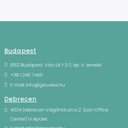
Budapest
1062 Budapest, Váci út 1-3 C ép. V. emelet
+36 1 240 7450
E-mail: info@geoview.hu
Debrecen
4034 Debrecen Vágóhíd utca 2. (Lion Office
Center) IV.épület